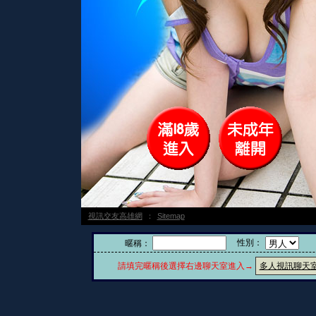
視訊交友高雄網
：
Sitemap
性別：
暱稱：
請填完暱稱後選擇右邊聊天室進入→
多人視訊聊天