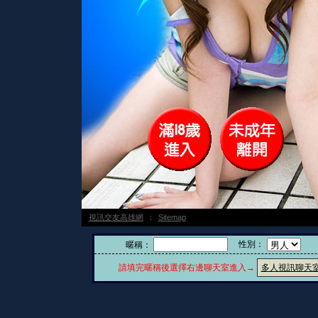
視訊交友高雄網
：
Sitemap
性別：
暱稱：
請填完暱稱後選擇右邊聊天室進入→
多人視訊聊天